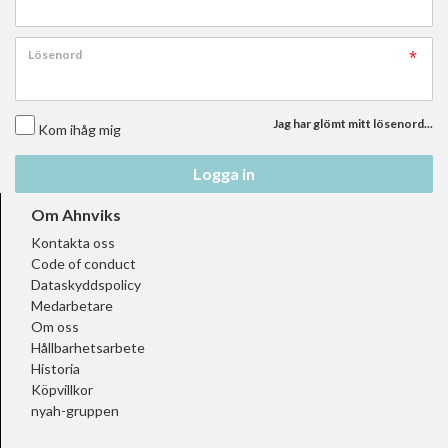
Lösenord
Jag har glömt mitt lösenord...
Kom ihåg mig
Logga in
Om Ahnviks
Kontakta oss
Code of conduct
Dataskyddspolicy
Medarbetare
Om oss
Hållbarhetsarbete
Historia
Köpvillkor
nyah-gruppen