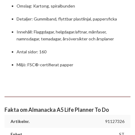
Omslag: Kartong, spiralbunden
Detaljer: Gummiband, flyttbar plastlinjal, pappersficka
Innehåll: Flaggdagar, helgdagar/aftnar, månfaser,
namnsdagar, temadagar, årsöversikter och årsplaner
Antal sidor: 160
Miljö: FSC®-certifierat papper
Fakta om Almanacka A5 Life Planner To Do
Artikelnr.
91127326
Enhet
ST