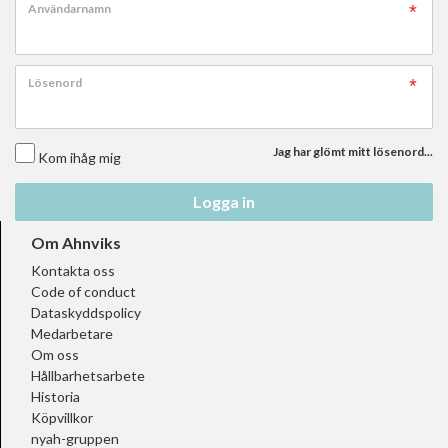
Användarnamn
Lösenord
Jag har glömt mitt lösenord...
Kom ihåg mig
Logga in
Om Ahnviks
Kontakta oss
Code of conduct
Dataskyddspolicy
Medarbetare
Om oss
Hållbarhetsarbete
Historia
Köpvillkor
nyah-gruppen