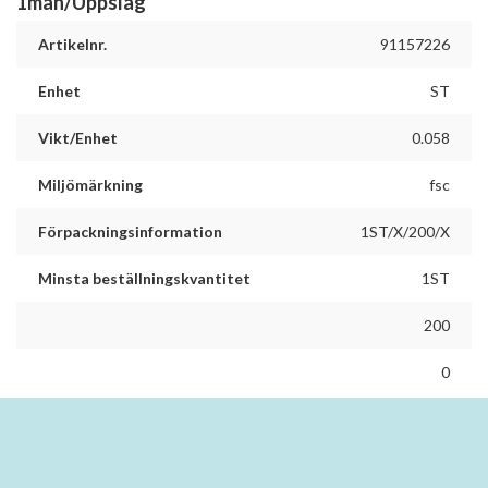
1mån/Uppslag
Artikelnr.
91157226
Enhet
ST
Vikt/Enhet
0.058
Miljömärkning
fsc
Förpackningsinformation
1ST/X/200/X
Minsta beställningskvantitet
1ST
200
0