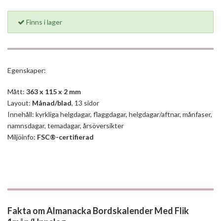
Finns i lager
Egenskaper:
Mått:
363 x 115 x 2 mm
Layout:
Månad/blad
, 13 sidor
Innehåll: kyrkliga helgdagar, flaggdagar, helgdagar/aftnar, månfaser,
namnsdagar, temadagar, årsöversikter
Miljöinfo:
FSC®-certifierad
Fakta om Almanacka Bordskalender Med Flik