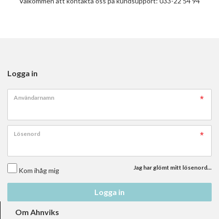
Välkommen att kontakta oss på kundsupport: 033-22 54 94
Logga in
Användarnamn
Lösenord
Jag har glömt mitt lösenord...
Kom ihåg mig
Logga in
Om Ahnviks