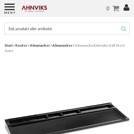
0
MENY
Start
Kontor
Almanackor
Almanackor
Almanacka Kalenderställ Stort
Svart