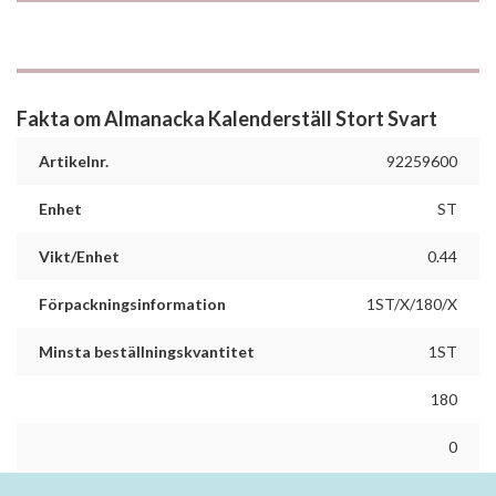
Fakta om Almanacka Kalenderställ Stort Svart
Artikelnr.
92259600
Enhet
ST
Vikt/Enhet
0.44
Förpackningsinformation
1ST/X/180/X
Minsta beställningskvantitet
1ST
180
0