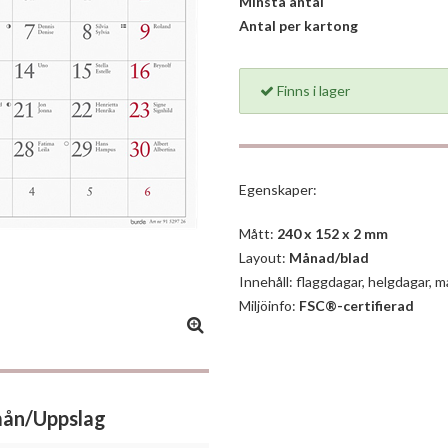
Minsta antal
Antal per kartong
Finns i lager
Egenskaper:
Mått:
240 x 152 x 2 mm
Layout:
Månad/blad
Innehåll: flaggdagar, helgdagar, 
Miljöinfo:
FSC®-certifierad
mån/Uppslag