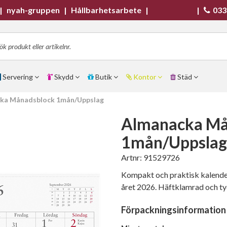
|
nyah-gruppen
|
Hållbarhetsarbete
|
|
033
Servering
Skydd
Butik
Kontor
Städ
ka Månadsblock 1mån/Uppslag
Almanacka Må
1mån/Uppslag
Artnr:
91529726
Kompakt och praktisk kalende
året 2026. Häftklamrad och ty
Förpackningsinformation