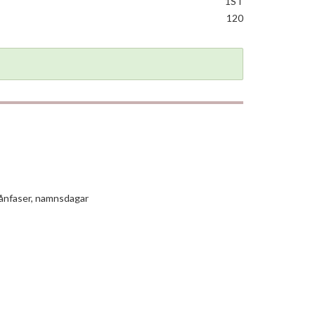
1ST
120
månfaser, namnsdagar