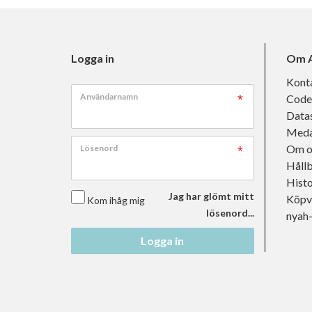
Logga in
Om A
Kont
Användarnamn
Code
Data
Meda
Om o
Lösenord
Håll
Histo
Jag har glömt mitt
Köpvi
Kom ihåg mig
lösenord...
nyah
Logga in