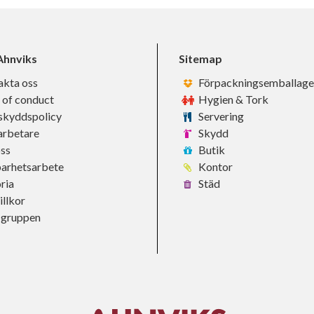
hnviks
Sitemap
akta oss
Förpackningsemballage
 of conduct
Hygien & Tork
skyddspolicy
Servering
rbetare
Skydd
ss
Butik
barhetsarbete
Kontor
ria
Städ
llkor
-gruppen