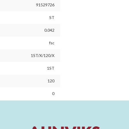
91529726
ST
0.042
fsc
1ST/X/120/X
1ST
120
0