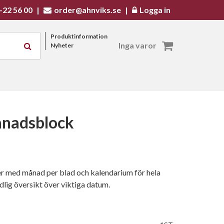
-22 56 00
|
order@ahnviks.se
|
Logga in
Produktinformation
Inga varor
Nyheter
nadsblock
r med månad per blad och kalendarium för hela
dlig översikt över viktiga datum.