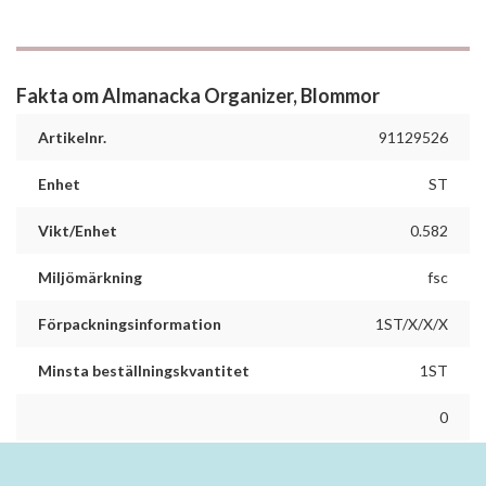
Fakta om Almanacka Organizer, Blommor
Artikelnr.
91129526
Enhet
ST
Vikt/Enhet
0.582
Miljömärkning
fsc
Förpackningsinformation
1ST/X/X/X
Minsta beställningskvantitet
1ST
0