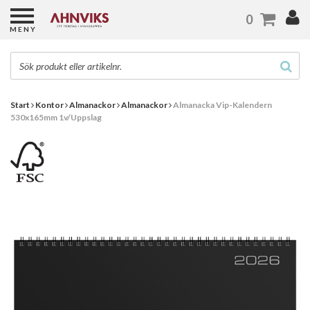
0
MENY
Start
Kontor
Almanackor
Almanackor
Almanacka Vip-Kalendern
530x165mm 1v/Uppslag