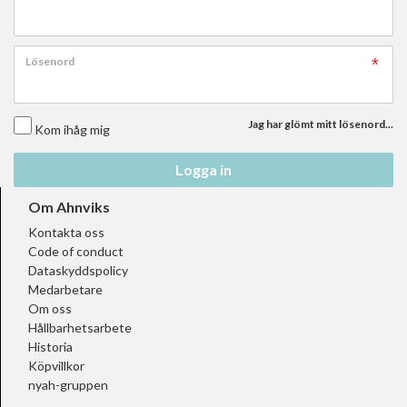
Lösenord
Jag har glömt mitt lösenord...
Kom ihåg mig
Logga in
Om Ahnviks
Kontakta oss
Code of conduct
Dataskyddspolicy
Medarbetare
Om oss
Hållbarhetsarbete
Historia
Köpvillkor
nyah-gruppen