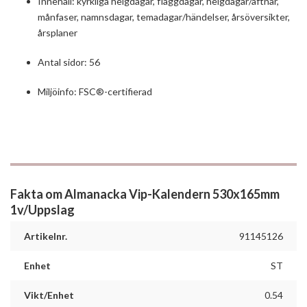
Innehåll: kyrkliga helgdagar, flaggdagar, helgdagar/aftnar,
månfaser, namnsdagar, temadagar/händelser, årsöversikter,
årsplaner
Antal sidor: 56
Miljöinfo: FSC®-certifierad
Fakta om Almanacka Vip-Kalendern 530x165mm
1v/Uppslag
Artikelnr.
91145126
Enhet
ST
Vikt/Enhet
0.54