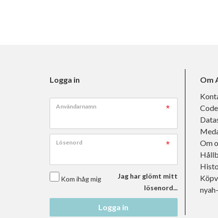
Logga in
Om A
Kont
Användarnamn
Code
Data
Meda
Om o
Lösenord
Håll
Histo
Jag har glömt mitt
Köpvi
Kom ihåg mig
lösenord...
nyah
Logga in