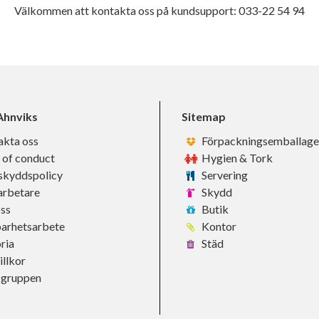
Välkommen att kontakta oss på kundsupport: 033-22 54 94
hnviks
Sitemap
akta oss
Förpackningsemballage
 of conduct
Hygien & Tork
skyddspolicy
Servering
rbetare
Skydd
ss
Butik
barhetsarbete
Kontor
ria
Städ
llkor
-gruppen