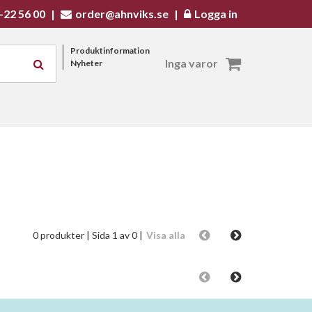
-22 56 00
|
order@ahnviks.se
|
Logga in
Produktinformation
Inga varor
Nyheter
0 produkter
| Sida 1 av 0 |
Visa alla