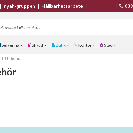
|
nyah-gruppen
|
Hållbarhetsarbete
|
|
033
Servering
Skydd
Butik
Kontor
Städ
ri Tillbehör
ehör