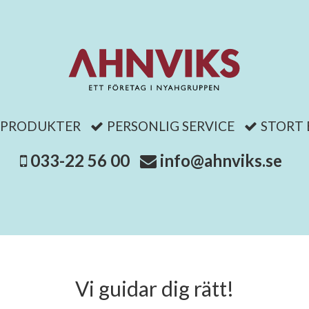
 PRODUKTER
PERSONLIG SERVICE
STORT
033-22 56 00
info@ahnviks.se
Vi guidar dig rätt!