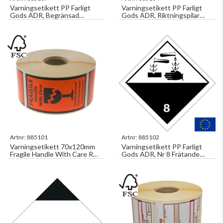
Varningsetikett PP Farligt
Varningsetikett PP Farligt
Gods ADR, Begränsad
Gods ADR, Riktningspilar
Mängd 500st/rl
500st/rl
Artnr:
885101
Artnr:
885102
Varningsetikett 70x120mm
Varningsetikett PP Farligt
Fragile Handle With Care Röd
Gods ADR, Nr 8 Frätande
1000st/rl
Ämne 500st/rl