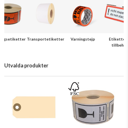
ingsetiketter
Transportetiketter
Varningstejp
Etiketter
tillbehör
Utvalda produkter