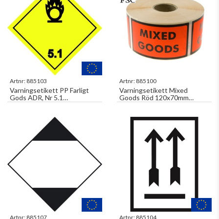
Artnr:
885103
Artnr:
885100
Varningsetikett PP Farligt
Varningsetikett Mixed
Gods ADR, Nr 5.1
Goods Röd 120x70mm
Oxiderande Ämne 500st/rl
1000st/rl
Artnr:
885107
Artnr:
885104