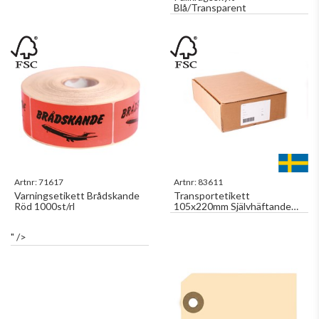
Blå/Transparent
Artnr:
71617
Artnr:
83611
Varningsetikett Brådskande
Transportetikett
Röd 1000st/rl
105x220mm Självhäftande
Utan Kvittodel 2st/ark x
500ark
" />