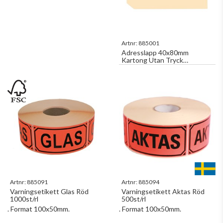
Artnr:
885001
Adresslapp 40x80mm
Kartong Utan Tryck
1000st/fp
Artnr:
885091
Artnr:
885094
Varningsetikett Glas Röd
Varningsetikett Aktas Röd
1000st/rl
500st/rl
. Format 100x50mm.
. Format 100x50mm.