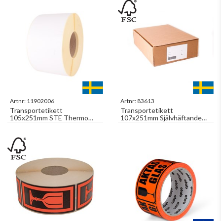
Artnr:
11902006
Artnr:
83613
Transportetikett
Transportetikett
105x251mm STE Thermo
107x251mm Självhäftande
Eco Med kvittodel 700st/rl
Med Kvittodel 2st/ark x
500ark