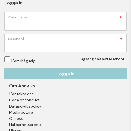
Logga in
Användarnamn
Lösenord
Jag har glömt mitt lösenord...
Kom ihåg mig
Logga in
Om Ahnviks
Kontakta oss
Code of conduct
Dataskyddspolicy
Medarbetare
Om oss
Hållbarhetsarbete
Historia