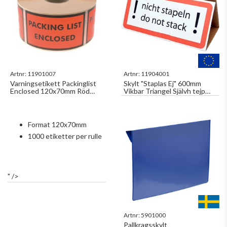
Artnr:
11901007
Artnr:
11904001
Varningsetikett Packinglist
Skylt "Staplas Ej" 600mm
Enclosed 120x70mm Röd
Vikbar Triangel Självh tejp
1000st/rl
mot pall Pris gäller 1 ark=3
Format 120x70mm
1000 etiketter per rulle
" />
Artnr:
5901000
Pallkragsskylt