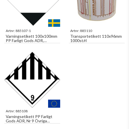
Artnr:
885107-1
Artnr:
885110
Varningsetikett 100x100mm
Transportetikett 110x96mm
PP Farligt Gods ADR,
1000st/rl
Begränsad Mängd 250st/rl
Artnr:
885108
Varningsetikett PP Farligt
Gods ADR, Nr 9 Övriga
Farliga Ämnen 500st/rl