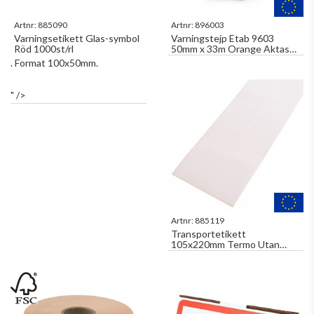
Artnr:
885090
Artnr:
896003
Varningsetikett Glas-symbol
Varningstejp Etab 9603
Röd 1000st/rl
50mm x 33m Orange Aktas
Glas
. Format 100x50mm.
" />
Artnr:
885119
Transportetikett
105x220mm Termo Utan
Kvitto 2000st/fp