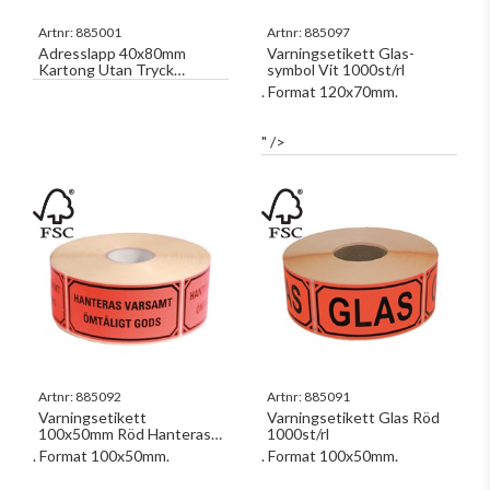
Artnr:
885001
Artnr:
885097
Adresslapp 40x80mm
Varningsetikett Glas-
Kartong Utan Tryck
symbol Vit 1000st/rl
1000st/fp
. Format 120x70mm.
" />
Artnr:
885092
Artnr:
885091
Varningsetikett
Varningsetikett Glas Röd
100x50mm Röd Hanteras
1000st/rl
Varsamt/Ömtåligt Gods
. Format 100x50mm.
. Format 100x50mm.
1000st/rl