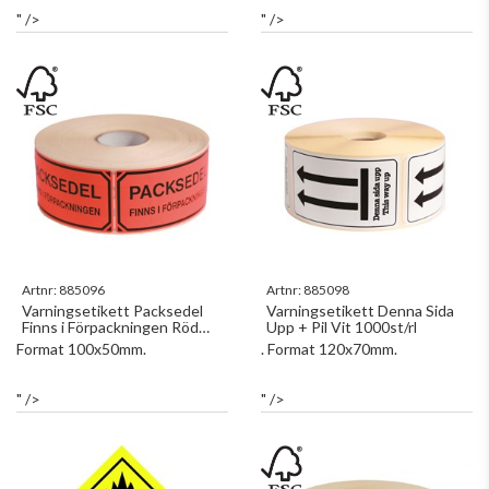
" />
" />
Artnr:
885096
Artnr:
885098
Varningsetikett Packsedel
Varningsetikett Denna Sida
Finns i Förpackningen Röd
Upp + Pil Vit 1000st/rl
1000st/rl
Format 100x50mm.
. Format 120x70mm.
" />
" />