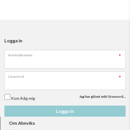
Logga in
Användarnamn
Lösenord
Jag har glömt mitt lösenord...
Kom ihåg mig
Logga in
Om Ahnviks