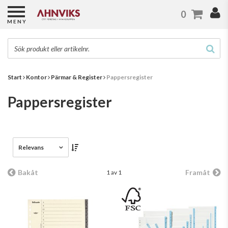
0
MENY
Start
Kontor
Pärmar & Register
Pappersregister
Pappersregister
Relevans
Bakåt
Framåt
1 av 1