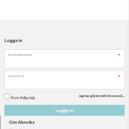
Logga in
Användarnamn
Lösenord
Jag har glömt mitt lösenord...
Kom ihåg mig
Logga in
Om Ahnviks