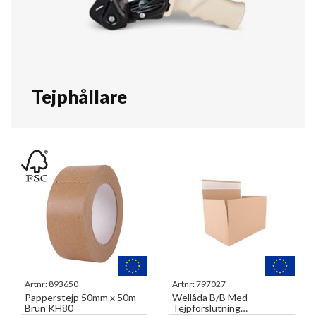
Tejphållare
Artnr:
893650
Artnr:
797027
Papperstejp 50mm x 50m
Wellåda B/B Med
Brun KH80
Tejpförslutning