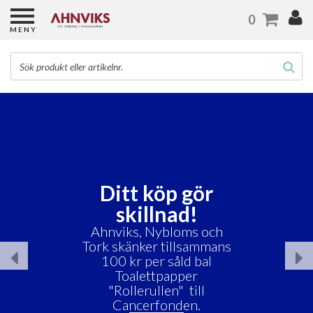
0
MENY
Besök oss på
Emballera med
mera!
Upptäck nyheter och
träffa vårt team. Få
personlig rådgivning om
framtidens förpackningar.