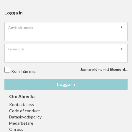
Logga in
Användarnamn
Lösenord
Jag har glömt mitt lösenord...
Kom ihåg mig
Logga in
Om Ahnviks
Kontakta oss
Code of conduct
Dataskyddspolicy
Medarbetare
Om oss