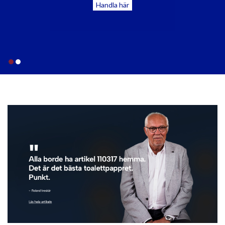
Läs mer och boka plats
1
2