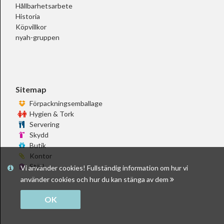
Hållbarhetsarbete
Historia
Köpvillkor
nyah-gruppen
Sitemap
Förpackningsemballage
Hygien & Tork
Servering
Skydd
Butik
Kontor
Städ
Vi använder cookies! Fullständig information om hur vi
använder cookies och hur du kan stänga av dem
OK