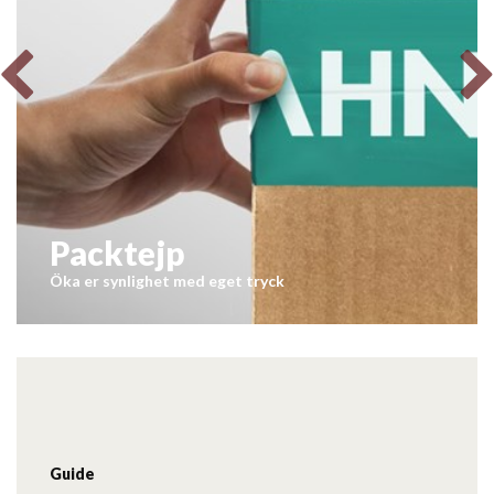
Packtejp
Öka er synlighet med eget tryck
Guide