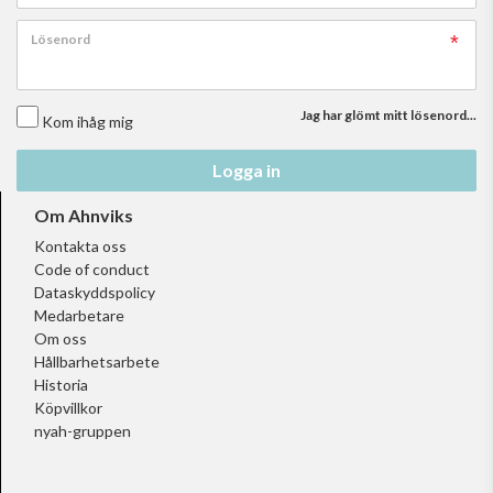
Lösenord
Jag har glömt mitt lösenord...
Kom ihåg mig
Logga in
Om Ahnviks
Kontakta oss
Code of conduct
Dataskyddspolicy
Medarbetare
Om oss
Hållbarhetsarbete
Historia
Köpvillkor
nyah-gruppen