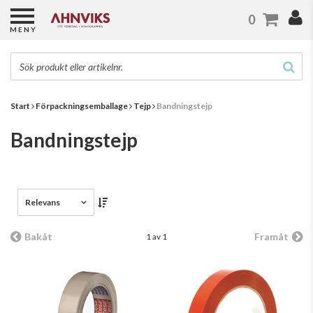
0
MENY
Start
Förpackningsemballage
Tejp
Bandningstejp
Bandningstejp
Relevans
Bakåt
Framåt
1 av 1