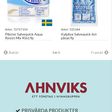
Artnr:
72757150
Artnr:
535184
Plåster Salvequick Aqua
Kylpåse Salvequick 6st
Resist Mix 40st/fp
påsar/fp
Bakåt
Framåt
1 av 1
PRISVÄRDA PRODUKTER