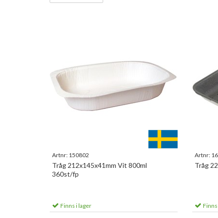
Artnr:
150802
Artnr:
16
Tråg 212x145x41mm Vit 800ml
Tråg 2
360st/fp
Finns i lager
Finns 