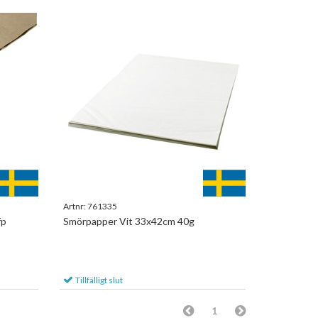
Artnr:
761335
fp
Smörpapper Vit 33x42cm 40g
Tillfälligt slut
1