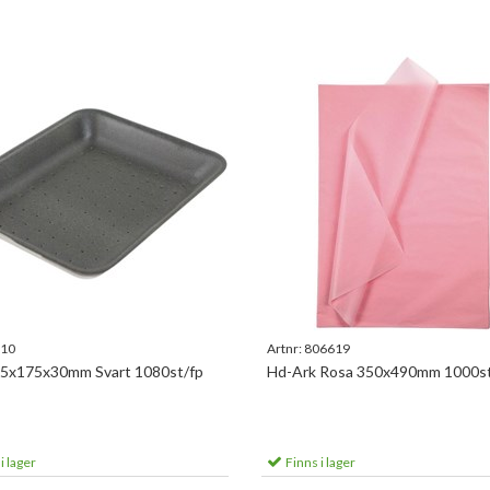
10
Artnr:
806619
25x175x30mm Svart 1080st/fp
Hd-Ark Rosa 350x490mm 1000st
i lager
Finns i lager