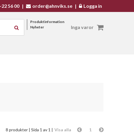
-22 56 00
|
order@ahnviks.se
|
Logga in
Produktinformation
Inga varor
Nyheter
8 produkter
| Sida 1 av 1 |
Visa alla
1