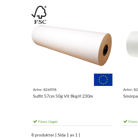
Artnr:
826958
Artnr:
82
Sulfit 57cm 50g Vit 8kg/rl 230m
Smörpap
Finns i lager
Finns 
8 produkter
| Sida 1 av 1 |