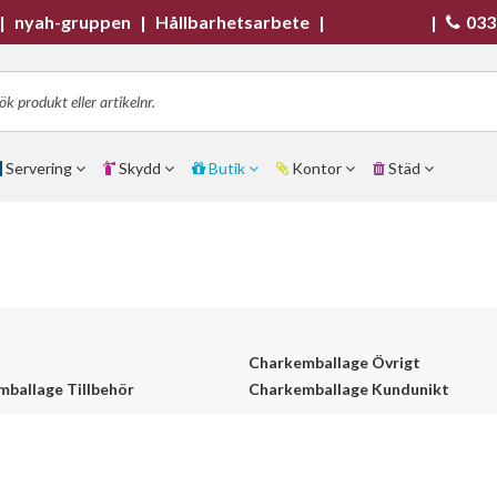
|
nyah-gruppen
|
Hållbarhetsarbete
|
|
033
Servering
Skydd
Butik
Kontor
Städ
Charkemballage Övrigt
ballage Tillbehör
Charkemballage Kundunikt