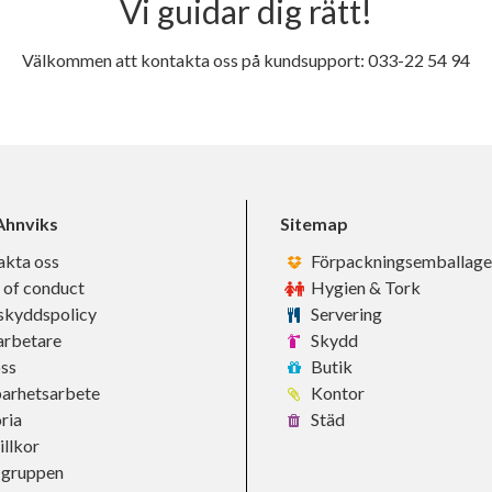
Vi guidar dig rätt!
Välkommen att kontakta oss på kundsupport: 033-22 54 94
hnviks
Sitemap
akta oss
Förpackningsemballage
 of conduct
Hygien & Tork
skyddspolicy
Servering
rbetare
Skydd
ss
Butik
barhetsarbete
Kontor
ria
Städ
llkor
-gruppen