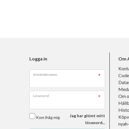
Logga in
Om A
Kont
Användarnamn
Code
Data
Meda
Om o
Lösenord
Håll
Histo
Jag har glömt mitt
Köpvi
Kom ihåg mig
lösenord...
nyah