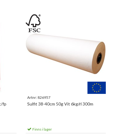
Artnr:
826957
/fp
Sulfit 38-40cm 50g Vit 6kg/rl 300m
Finns i lager