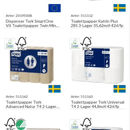
Artnr:
20195008
Artnr:
511112
Dispenser Tork SmartOne
Toalettpapper Katrin Plus
Vit Toalettpapper Twin Mini
285 3-Lager 35,62m/rl 42rl/fp
T9
Artnr:
511162
Artnr:
511163
Toalettpapper Tork
Toalettpapper Tork Universal
Advanced Natur T4 2-Lager
T4 2-Lager 44,8m/rl 42rl/fp
34,7m/rl 24rl/fp