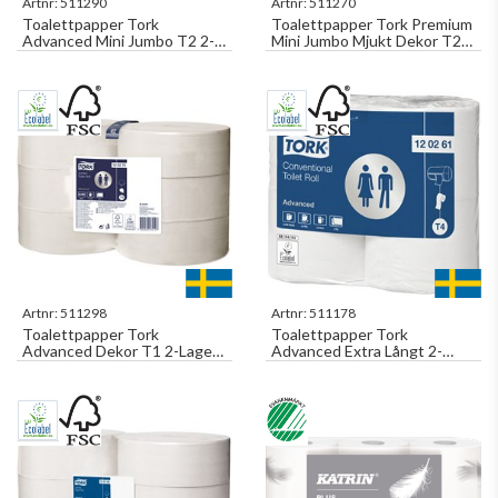
Artnr:
511290
Artnr:
511270
Toalettpapper Tork
Toalettpapper Tork Premium
Advanced Mini Jumbo T2 2-
Mini Jumbo Mjukt Dekor T2
Lager 170m/rl 12rl/fp
2-Lager, 170m/rl 12rl/fp
Artnr:
511298
Artnr:
511178
Toalettpapper Tork
Toalettpapper Tork
Advanced Dekor T1 2-Lager
Advanced Extra Långt 2-
360m/rl 6rl/fp
Lager 61,6m/rl 24rl/fp