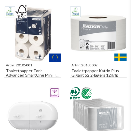
Artnr:
20105001
Artnr:
20105002
Toalettpapper Tork
Toalettpapper Katrin Plus
Advanced SmartOne Mini T9
Gigant S2 2-lagers 12rl/fp
2-Lager 111m/rl 12rl/fp