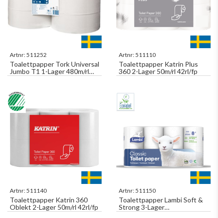
Artnr:
511252
Artnr:
511110
Toalettpapper Tork Universal
Toalettpapper Katrin Plus
Jumbo T1 1-Lager 480m/rl
360 2-Lager 50m/rl 42rl/fp
6rl/fp
Artnr:
511140
Artnr:
511150
Toalettpapper Katrin 360
Toalettpapper Lambi Soft &
Oblekt 2-Lager 50m/rl 42rl/fp
Strong 3-Lager
Dekorprägling 20m/rl 40rl/fp