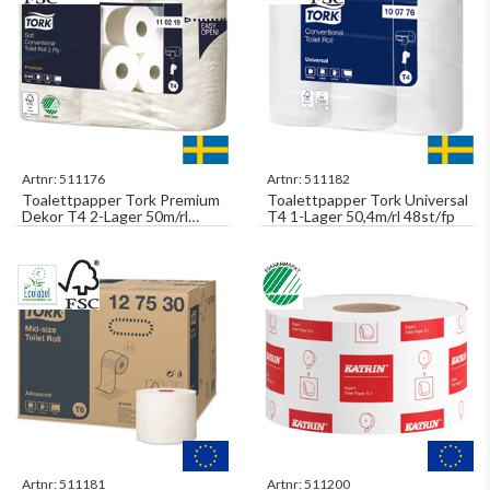
Artnr:
511176
Artnr:
511182
Toalettpapper Tork Premium
Toalettpapper Tork Universal
Dekor T4 2-Lager 50m/rl
T4 1-Lager 50,4m/rl 48st/fp
42rl/fp
Artnr:
511181
Artnr:
511200