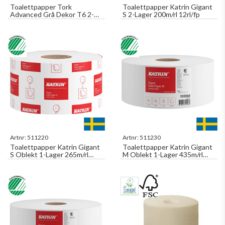
Toalettpapper Tork
Toalettpapper Katrin Gigant
Advanced Grå Dekor T6 2-
S 2-Lager 200m/rl 12rl/fp
Lager 100m/rl 27rl/fp
Artnr:
511220
Artnr:
511230
Toalettpapper Katrin Gigant
Toalettpapper Katrin Gigant
S Oblekt 1-Lager 265m/rl
M Oblekt 1-Lager 435m/rl
12rl/fp
6rl/fp