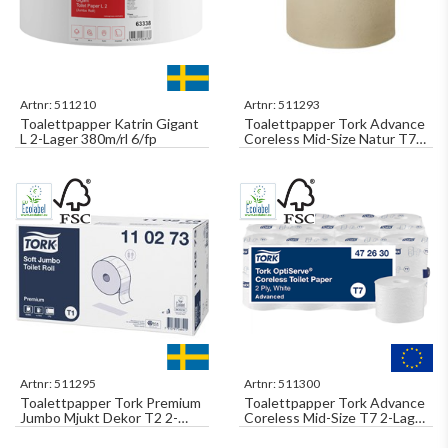
Artnr:
511210
Artnr:
511293
Toalettpapper Katrin Gigant
Toalettpapper Tork Advance
L 2-Lager 380m/rl 6/fp
Coreless Mid-Size Natur T7
2-Lager 94,3m/rl 24rl/fp
Artnr:
511295
Artnr:
511300
Toalettpapper Tork Premium
Toalettpapper Tork Advance
Jumbo Mjukt Dekor T2 2-
Coreless Mid-Size T7 2-Lager
Lager, 360m/rl 6rl/fp
131m/rl 24rl/fp