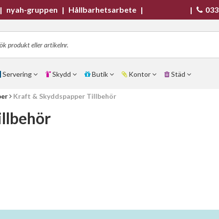
|
nyah-gruppen
|
Hållbarhetsarbete
|
|
033
Servering
Skydd
Butik
Kontor
Städ
per
Kraft & Skyddspapper Tillbehör
llbehör