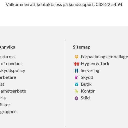
Välkommen att kontakta oss på kundsupport: 033-22 54 94
hnviks
Sitemap
akta oss
Förpackningsemballage
 of conduct
Hygien & Tork
skyddspolicy
Servering
rbetare
Skydd
ss
Butik
barhetsarbete
Kontor
ria
Städ
llkor
-gruppen