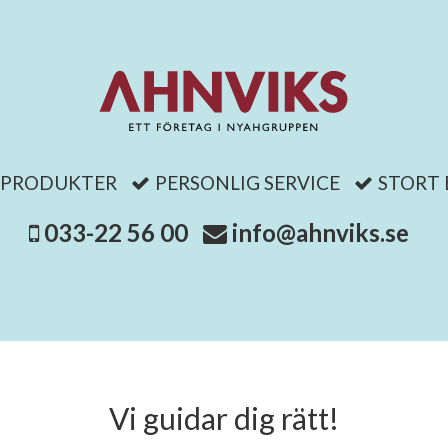
 PRODUKTER
PERSONLIG SERVICE
STORT
033-22 56 00
info@ahnviks.se
Vi guidar dig rätt!