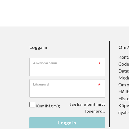
Logga in
Om A
Kont
Användarnamn
Code
Data
Meda
Om o
Lösenord
Håll
Histo
Jag har glömt mitt
Köpvi
Kom ihåg mig
lösenord...
nyah
Logga in