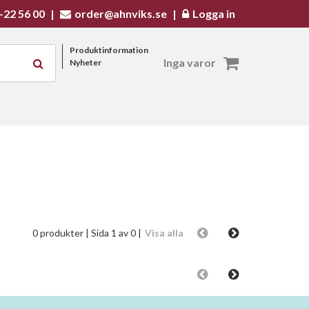
-22 56 00
|
order@ahnviks.se
|
Logga in
Produktinformation
Inga varor
Nyheter
0 produkter
| Sida 1 av 0 |
Visa alla