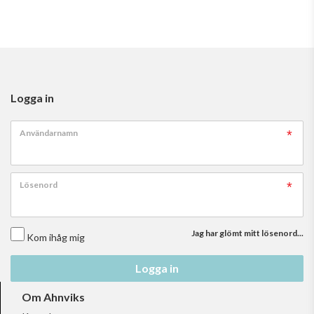
Logga in
Användarnamn
Lösenord
Jag har glömt mitt lösenord...
Kom ihåg mig
Logga in
Om Ahnviks