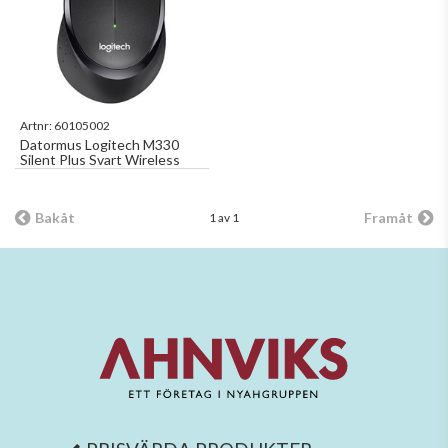
Artnr:
60105002
Datormus Logitech M330
Silent Plus Svart Wireless
Bakåt
Framåt
1 av 1