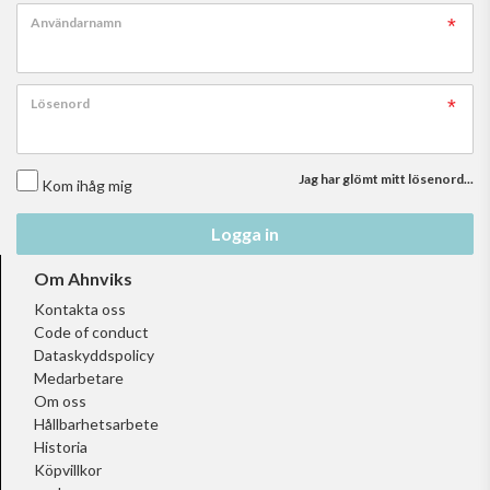
Användarnamn
Lösenord
Jag har glömt mitt lösenord...
Kom ihåg mig
Logga in
Om Ahnviks
Kontakta oss
Code of conduct
Dataskyddspolicy
Medarbetare
Om oss
Hållbarhetsarbete
Historia
Köpvillkor