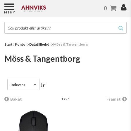
0
MENY
Start
Kontor
Datatillbehör
Möss & Tangentborg
Möss & Tangentborg
Relevans
Bakåt
Framåt
1 av 1