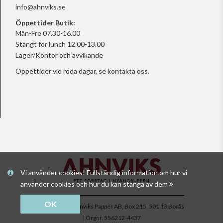
info@ahnviks.se
Öppettider Butik:
Mån-Fre 07.30-16.00
Stängt för lunch 12.00-13.00
Lager/Kontor och avvikande
Öppettider vid röda dagar, se
kontakta oss.
Vi använder cookies! Fullständig information om hur vi
använder cookies och hur du kan stänga av dem
OK
Copyright © Ahnviks Papper AB, Box 215, 501 13 Borås
| Orgnr. 556212-4437