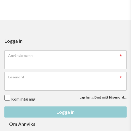
Logga in
Användarnamn
Lösenord
Jag har glömt mitt lösenord...
Kom ihåg mig
Logga in
Om Ahnviks