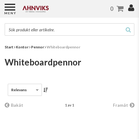
0
MENY
Start
Kontor
Pennor
Whiteboardpennor
Whiteboardpennor
Relevans
Bakåt
Framåt
1 av 1