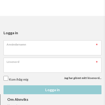
Logga in
Användarnamn
Lösenord
Jag har glömt mitt lösenord...
Kom ihåg mig
Logga in
Om Ahnviks