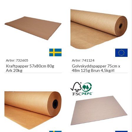
Artnr:
732605
Artnr:
741124
Kraftpapper 57x80cm 80g
Golvskyddspapper 75cm x
Ark 20kg
48m 125g Brun 4,5kg/rl