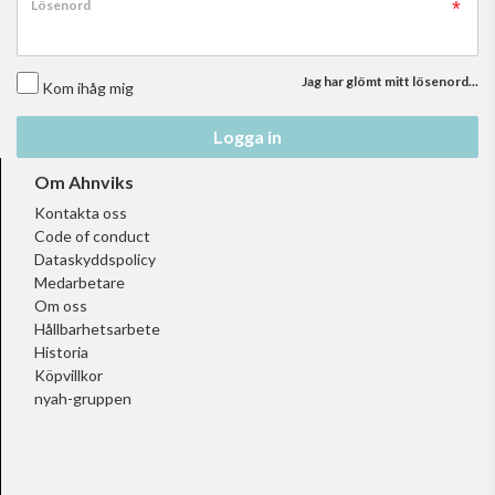
Lösenord
Jag har glömt mitt lösenord...
Kom ihåg mig
Logga in
Om Ahnviks
Kontakta oss
Code of conduct
Dataskyddspolicy
Medarbetare
Om oss
Hållbarhetsarbete
Historia
Köpvillkor
nyah-gruppen