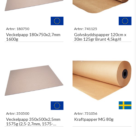
Artnr:
180750
Artnr:
741125
Veckelpapp 180x750x2,7mm
Golvskyddspapper 120cm x
1600g
30m 125gr Brunt 4,5kg/rl
Artnr:
350500
Artnr:
731056
Veckelpapp 350x500x2,5mm
Kraftpapper MG 80g
1575g (2,5-2,7mm, 1575-
1600g)