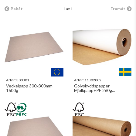
Bakåt
Framåt
1 av 1
Artnr:
300301
Artnr:
11302002
Veckelpapp 300x300mm
Golvskyddspapper
1600g
Mjölkpapp+PE 260g
ca:120cm 75m2/rl