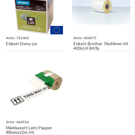
Artnr:
722460
Artnr:
606075
Etikett Dymo Lw
Etikett Brother 76x44mm Vit
400st/rl 8rl/fp
Artnr:
664556
Märkkasett Leitz Papper
88mmx22m Vit