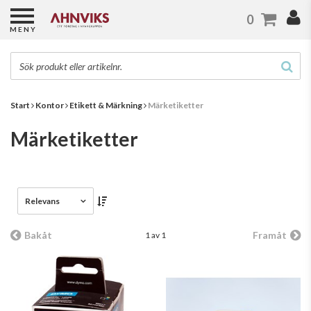
0
MENY
Start
Kontor
Etikett & Märkning
Märketiketter
Märketiketter
Relevans
Bakåt
Framåt
1 av 1