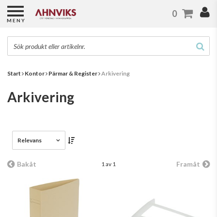
0
MENY
Start
Kontor
Pärmar & Register
Arkivering
Arkivering
Relevans
Bakåt
Framåt
1 av 1