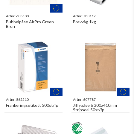
Artnr:
608500
Artnr:
780112
Bubbelpåse AirPro Green
Brevvåg 1kg
Brun
Artnr:
865210
Artnr:
607787
Frankeringsetikett 500st/fp
Jiffypåse 6 300x410mm
Stripseal 50st/fp