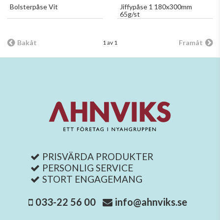
Bolsterpåse Vit
Jiffypåse 1 180x300mm
65g/st
Bakåt
Framåt
1 av 1
PRISVÄRDA PRODUKTER
PERSONLIG SERVICE
STORT ENGAGEMANG
033-22 56 00
info@ahnviks.se