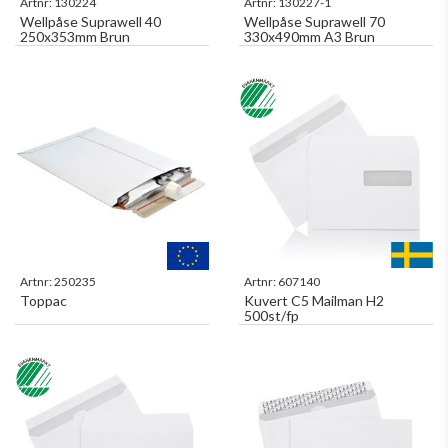
Artnr:
130224
Artnr:
130227-1
Wellpåse Suprawell 40
Wellpåse Suprawell 70
250x353mm Brun
330x490mm A3 Brun
Artnr:
250235
Artnr:
607140
Toppac
Kuvert C5 Mailman H2
500st/fp