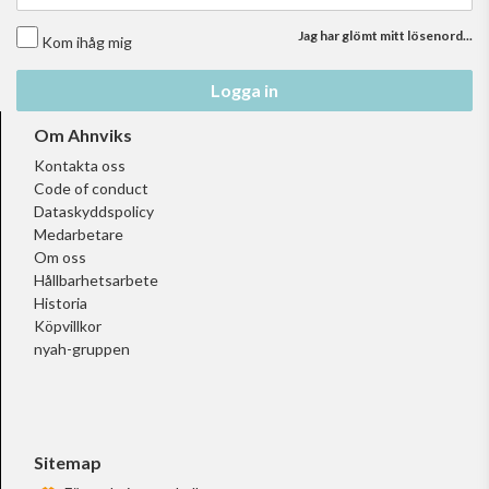
Jag har glömt mitt lösenord...
Kom ihåg mig
Logga in
Om Ahnviks
Kontakta oss
Code of conduct
Dataskyddspolicy
Medarbetare
Om oss
Hållbarhetsarbete
Historia
Köpvillkor
nyah-gruppen
Sitemap