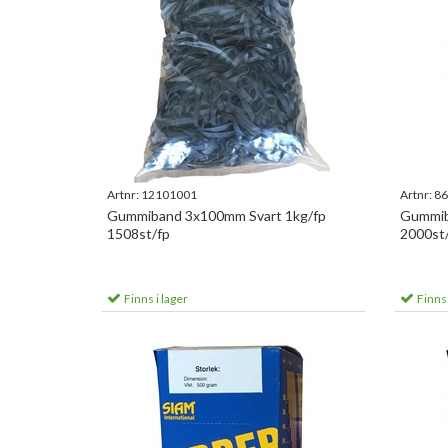
Artnr:
12101001
Artnr:
86
Gummiband 3x100mm Svart 1kg/fp
Gummib
1508st/fp
2000st
Finns i lager
Finns 