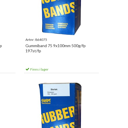
Artnr:
864075
p
Gummiband 75 9x100mm 500g/fp
197st/fp
Finns i lager