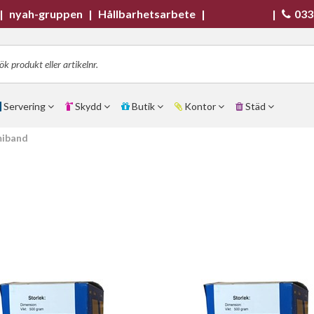
|
nyah-gruppen
|
Hållbarhetsarbete
|
|
033
Servering
Skydd
Butik
Kontor
Städ
iband