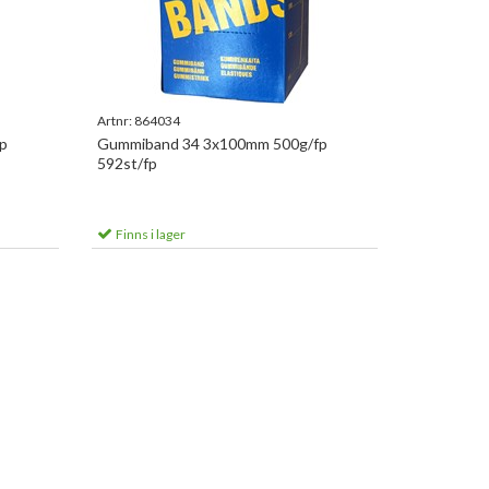
Artnr:
864034
p
Gummiband 34 3x100mm 500g/fp
592st/fp
Finns i lager