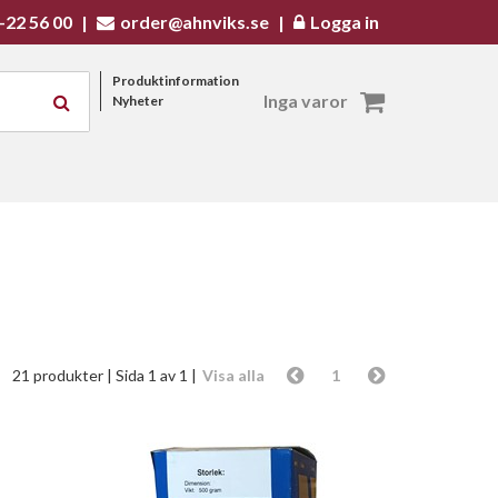
-22 56 00
|
order@ahnviks.se
|
Logga in
Produktinformation
Inga varor
Nyheter
21 produkter
| Sida 1 av 1 |
Visa alla
1