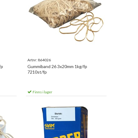
Artnr:
864026
fp
Gummiband 26 3x20mm 1kg/fp
7210st/fp
Finns i lager