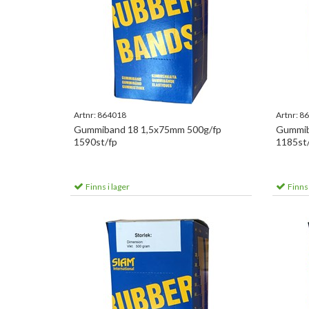
Artnr:
864018
Artnr:
86
Gummiband 18 1,5x75mm 500g/fp
Gummib
1590st/fp
1185st
Finns i lager
Finns 