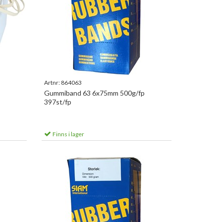
Artnr:
864063
Gummiband 63 6x75mm 500g/fp
397st/fp
Finns i lager