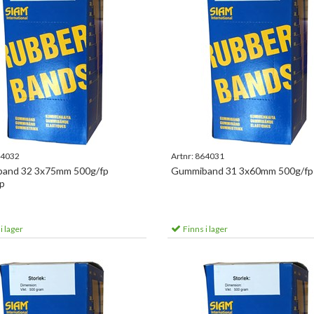
4032
Artnr:
864031
and 32 3x75mm 500g/fp
Gummiband 31 3x60mm 500g/fp
p
i lager
Finns i lager