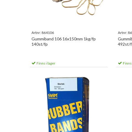
Artnr:
864106
Artnr:
86
Gummiband 106 16x150mm 1kg/fp
Gummib
140st/fp
492st/f
Finns i lager
Finns 