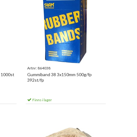
Artnr:
864038
 1000st
Gummiband 38 3x150mm 500g/fp
392st/fp
Finns i lager