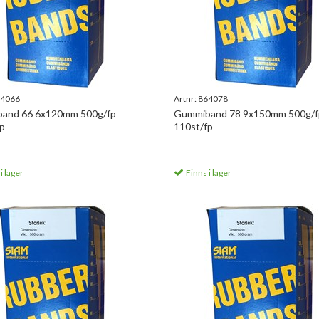
4066
Artnr:
864078
and 66 6x120mm 500g/fp
Gummiband 78 9x150mm 500g/f
p
110st/fp
i lager
Finns i lager