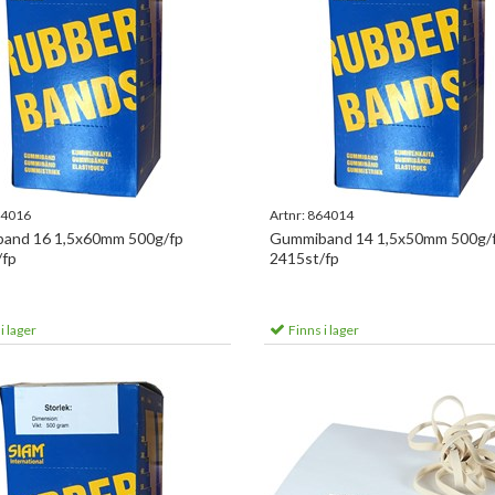
4016
Artnr:
864014
and 16 1,5x60mm 500g/fp
Gummiband 14 1,5x50mm 500g/
/fp
2415st/fp
i lager
Finns i lager