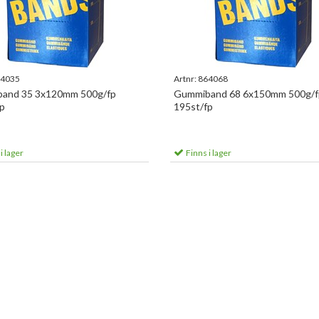
4035
Artnr:
864068
and 35 3x120mm 500g/fp
Gummiband 68 6x150mm 500g/f
p
195st/fp
i lager
Finns i lager