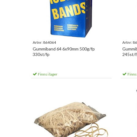
Artnr:
864064
Artnr:
86
Gummiband 64 6x90mm 500g/fp
Gummib
330st/fp
245st/f
Finns i lager
Finns 