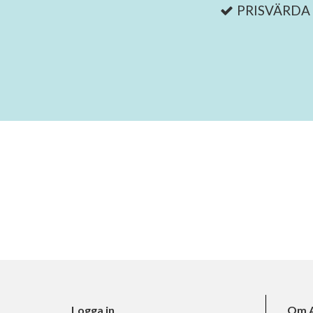
PRISVÄRDA
Logga in
Om A