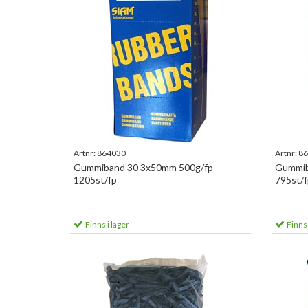
Artnr:
864030
Artnr:
86
Gummiband 30 3x50mm 500g/fp
Gummib
1205st/fp
795st/f
Finns i lager
Finns 