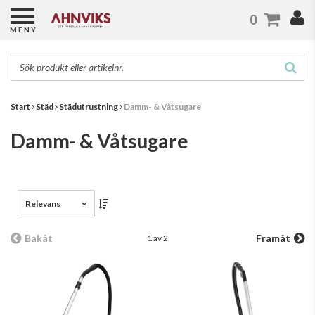
0
MENY
Start
Städ
Städutrustning
Damm- & Våtsugare
Damm- & Våtsugare
Relevans
Bakåt
Framåt
1 av 2