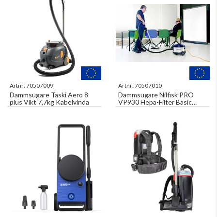
Artnr:
70507009
Artnr:
70507010
Dammsugare Taski Aero 8
Dammsugare Nilfisk PRO
plus Vikt 7,7kg Kabelvinda
VP930 Hepa-Filter Basic
Orange Sladd 15m, 1
Hastighet