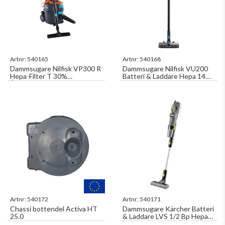
Artnr:
540165
Artnr:
540168
Dammsugare Nilfisk VP300 R
Dammsugare Nilfisk VU200
Hepa-Filter T 30%
Batteri & Laddare Hepa 14
Återvunnet
Filter
Artnr:
540172
Artnr:
540171
Chassi bottendel Activa HT
Dammsugare Kärcher Batteri
25.0
& Laddare LVS 1/2 Bp Hepa
13-filter