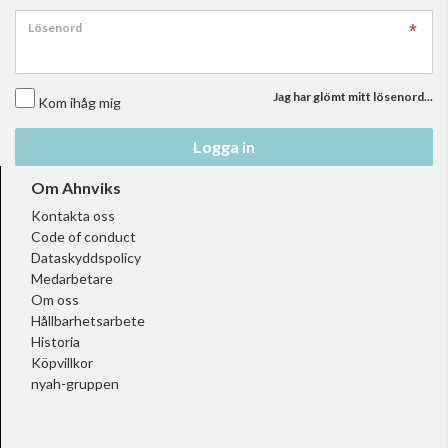
Lösenord
Jag har glömt mitt lösenord...
Kom ihåg mig
Logga in
Om Ahnviks
Kontakta oss
Code of conduct
Dataskyddspolicy
Medarbetare
Om oss
Hållbarhetsarbete
Historia
Köpvillkor
nyah-gruppen