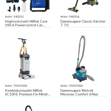
Artnr:
540252
Artnr:
540336
Högtryckstvätt Nilfisk Core
Dammsugare Classic Kärcher
140-6 Powercontrol Car
T 7/1
Wash EU
Artnr:
70507003
Artnr:
70507006
Kombiskurmaskin Nilfisk
Dammsugare Wetrok
SC100 E Premium För Mindre
Monovac Comfort 6 Nya
Ytor