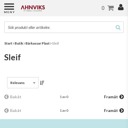
0
MENY
Start
Butik
Bärkassar Plast
Sleif
Sleif
Relevans
Bakåt
Framåt
1 av 0
Bakåt
Framåt
1 av 0