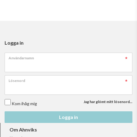
Logga in
Användarnamn
Lösenord
Jag har glömt mitt lösenord...
Kom ihåg mig
Logga in
Om Ahnviks