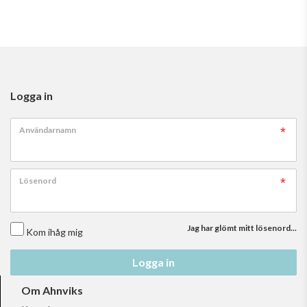
Logga in
Användarnamn
Lösenord
Jag har glömt mitt lösenord...
Kom ihåg mig
Logga in
Om Ahnviks