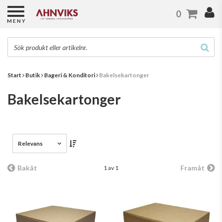
0
MENY
Start
Butik
Bageri & Konditori
Bakelsekartonger
Bakelsekartonger
Relevans
Bakåt
Framåt
1 av 1