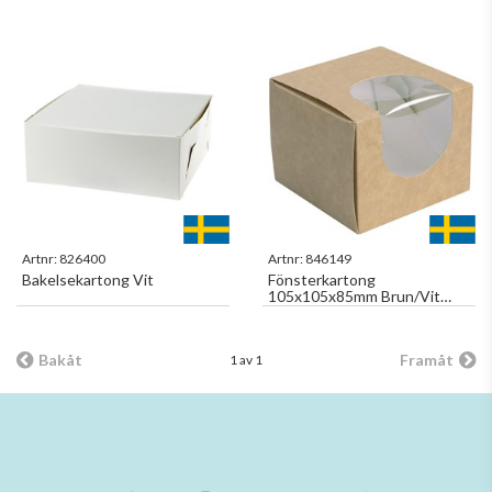
Artnr:
826400
Artnr:
846149
Bakelsekartong Vit
Fönsterkartong
105x105x85mm Brun/Vit
500st/fp
Bakåt
Framåt
1 av 1