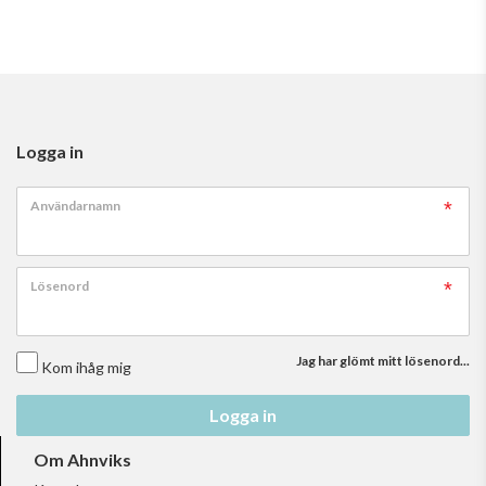
Logga in
Användarnamn
Lösenord
Jag har glömt mitt lösenord...
Kom ihåg mig
Logga in
Om Ahnviks