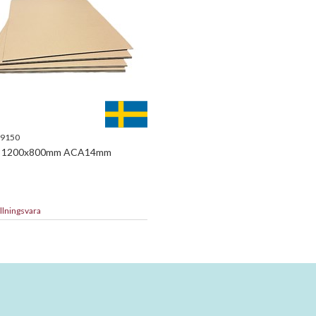
9150
k 1200x800mm ACA14mm
llningsvara