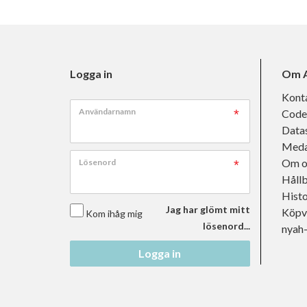
Logga in
Om A
Kont
Användarnamn
Code
Data
Meda
Om o
Lösenord
Håll
Histo
Jag har glömt mitt
Köpvi
Kom ihåg mig
lösenord...
nyah
Logga in