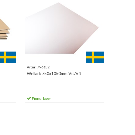
Artnr:
796132
Wellark 750x1050mm Vit/Vit
Finns i lager