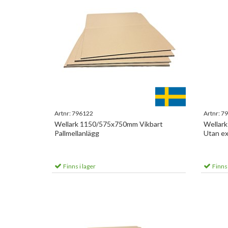
Artnr:
796122
Artnr:
79
Wellark 1150/575x750mm Vikbart
Wellark
Pallmellanlägg
Utan ext
Finns i lager
Finns 