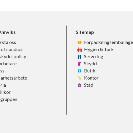
hnviks
Sitemap
akta oss
Förpackningsemballage
 of conduct
Hygien & Tork
skyddspolicy
Servering
rbetare
Skydd
ss
Butik
barhetsarbete
Kontor
ria
Städ
llkor
-gruppen