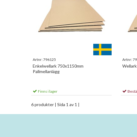
Artnr:
796125
Artnr:
79
Enkelwellark 750x1150mm
Wellar
Pallmellanlägg
Finns i lager
Bestä
6 produkter
| Sida 1 av 1 |