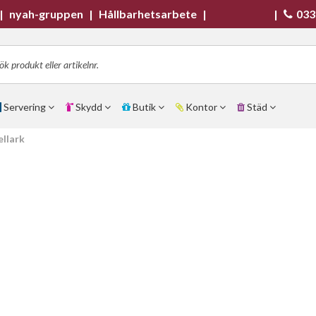
|
nyah-gruppen
|
Hållbarhetsarbete
|
|
033
Servering
Skydd
Butik
Kontor
Städ
llark