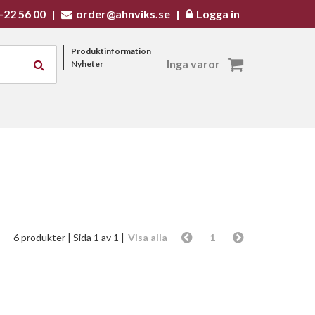
-22 56 00
|
order@ahnviks.se
|
Logga in
Produktinformation
Inga varor
Nyheter
6 produkter
| Sida 1 av 1 |
Visa alla
1