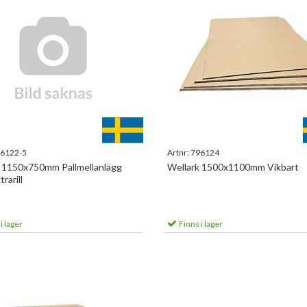
6122-5
Artnr:
796124
 1150x750mm Pallmellanlägg
Wellark 1500x1100mm Vikbart
rarill
i lager
Finns i lager