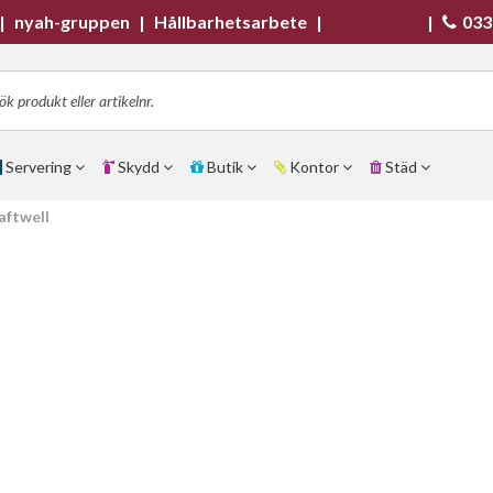
|
nyah-gruppen
|
Hållbarhetsarbete
|
|
033
Servering
Skydd
Butik
Kontor
Städ
aftwell