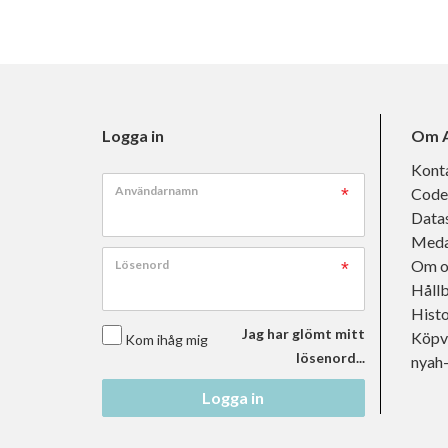
Logga in
Om A
Kont
Användarnamn
Code
Data
Meda
Om o
Lösenord
Håll
Histo
Jag har glömt mitt
Köpvi
Kom ihåg mig
lösenord...
nyah
Logga in