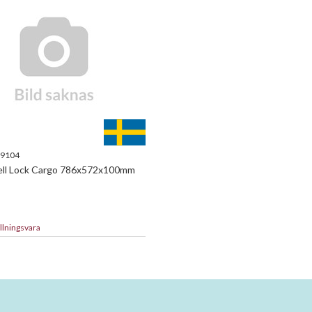
9104
ell Lock Cargo 786x572x100mm
llningsvara