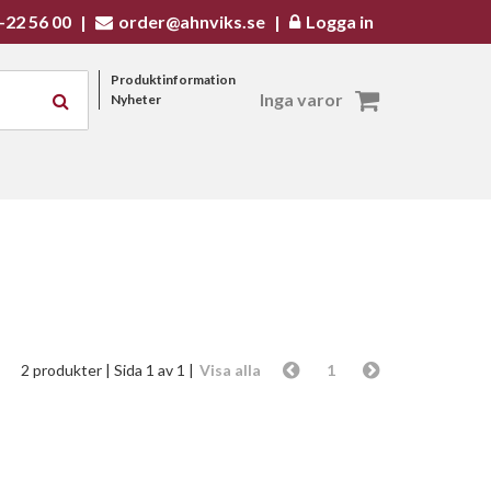
-22 56 00
|
order@ahnviks.se
|
Logga in
Produktinformation
Inga varor
Nyheter
2 produkter
| Sida 1 av 1 |
Visa alla
1