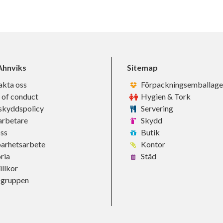
hnviks
Sitemap
akta oss
Förpackningsemballage
 of conduct
Hygien & Tork
skyddspolicy
Servering
rbetare
Skydd
ss
Butik
barhetsarbete
Kontor
ria
Städ
llkor
-gruppen