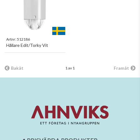
Artnr:
512186
Hållare Edit/Torky Vit
Bakåt
Framåt
1 av 1