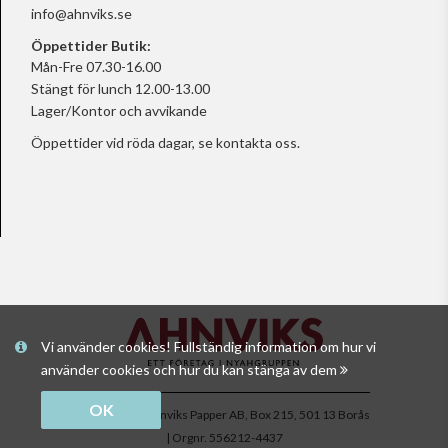
info@ahnviks.se
Öppettider Butik:
Mån-Fre 07.30-16.00
Stängt för lunch 12.00-13.00
Lager/Kontor och avvikande
Öppettider vid röda dagar, se
kontakta oss.
Vi använder cookies! Fullständig information om hur vi
använder cookies och hur du kan stänga av dem
OK
Copyright © Ahnviks Papper AB, Box 215, 501 13 Borås
| Orgnr. 556212-4437