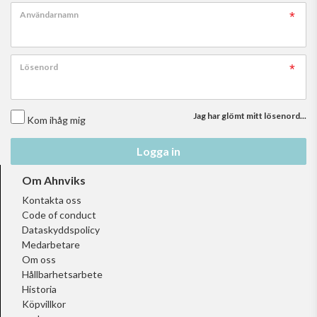
Användarnamn
Lösenord
Jag har glömt mitt lösenord...
Kom ihåg mig
Logga in
Om Ahnviks
Kontakta oss
Code of conduct
Dataskyddspolicy
Medarbetare
Om oss
Hållbarhetsarbete
Historia
Köpvillkor