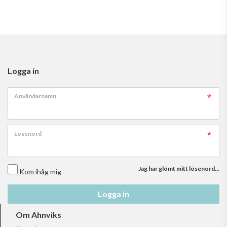
Logga in
Användarnamn
Lösenord
Jag har glömt mitt lösenord...
Kom ihåg mig
Logga in
Om Ahnviks