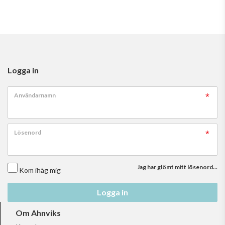
Logga in
Användarnamn
Lösenord
Jag har glömt mitt lösenord...
Kom ihåg mig
Logga in
Om Ahnviks