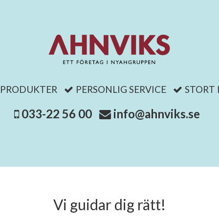
 PRODUKTER
PERSONLIG SERVICE
STORT
033-22 56 00
info@ahnviks.se
Vi guidar dig rätt!