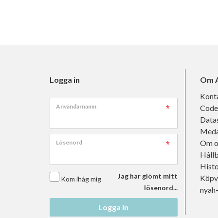
Logga in
Om A
Kont
Användarnamn
Code
Data
Meda
Om o
Lösenord
Håll
Histo
Jag har glömt mitt
Köpvi
Kom ihåg mig
lösenord...
nyah
Logga in