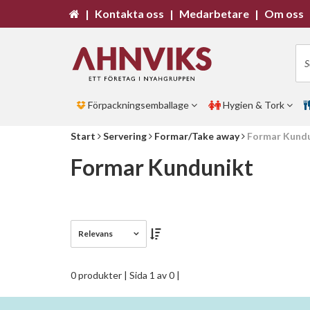
|
Kontakta oss
|
Medarbetare
|
Om oss
Förpackningsemballage
Hygien & Tork
Start
Servering
Formar/Take away
Formar Kund
Formar Kundunikt
Relevans
0 produkter
| Sida 1 av 0 |