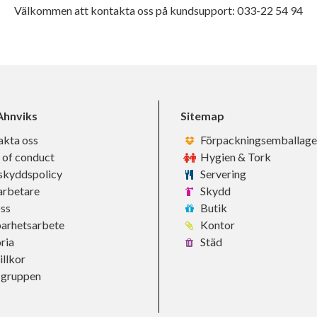
Välkommen att kontakta oss på kundsupport: 033-22 54 94
hnviks
Sitemap
akta oss
Förpackningsemballage
 of conduct
Hygien & Tork
skyddspolicy
Servering
rbetare
Skydd
ss
Butik
barhetsarbete
Kontor
ria
Städ
llkor
-gruppen