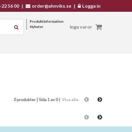
-22 56 00
|
order@ahnviks.se
|
Logga in
Produktinformation
Inga varor
Nyheter
0 produkter
| Sida 1 av 0 |
Visa alla