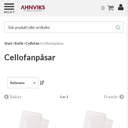
0
MENY
Start
Butik
Cellofan
Cellofanpåsar
Cellofanpåsar
Relevans
Bakåt
Framåt
1 av 1