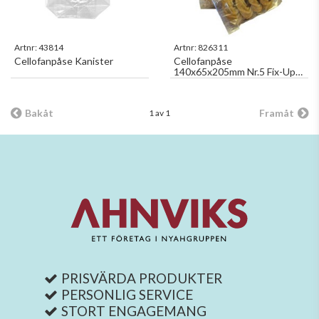
Artnr:
43814
Artnr:
826311
Cellofanpåse Kanister
Cellofanpåse
140x65x205mm Nr.5 Fix-Up
100st/fp
Bakåt
Framåt
1 av 1
PRISVÄRDA PRODUKTER
PERSONLIG SERVICE
STORT ENGAGEMANG