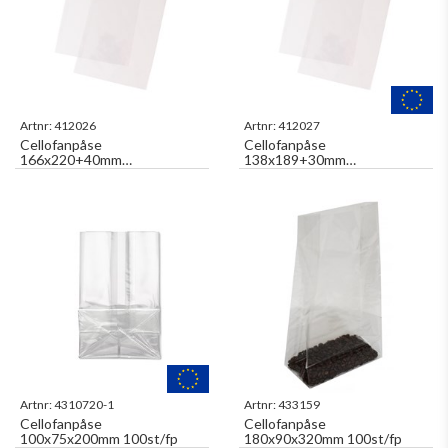
Artnr:
412026
Artnr:
412027
Cellofanpåse
Cellofanpåse
166x220+40mm
138x189+30mm
Tejpförslutning 100st/fp
Tejpförslutning 100st/fp
Artnr:
4310720-1
Artnr:
433159
Cellofanpåse
Cellofanpåse
100x75x200mm 100st/fp
180x90x320mm 100st/fp