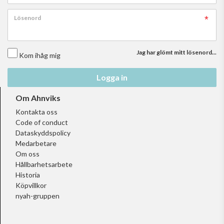
Lösenord
Jag har glömt mitt lösenord...
Kom ihåg mig
Logga in
Om Ahnviks
Kontakta oss
Code of conduct
Dataskyddspolicy
Medarbetare
Om oss
Hållbarhetsarbete
Historia
Köpvillkor
nyah-gruppen