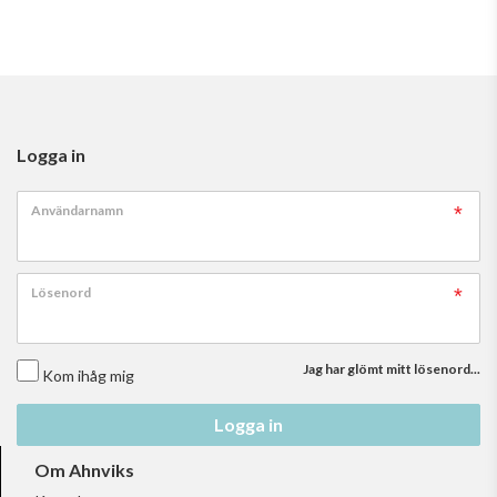
Logga in
Användarnamn
Lösenord
Jag har glömt mitt lösenord...
Kom ihåg mig
Logga in
Om Ahnviks