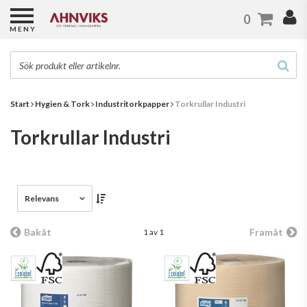
0
MENY
Start
Hygien & Tork
Industritorkpapper
Torkrullar Industri
Torkrullar Industri
Relevans
Bakåt
Framåt
1 av 1