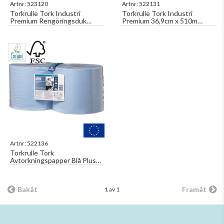
Artnr:
523120
Artnr:
522131
Torkrulle Tork Industri
Torkrulle Tork Industri
Premium Rengöringsduk
Premium 36,9cm x 510m
Perforerad 43cm x 361m Grå
Dekor 2-Lager W1
W1
Artnr:
522136
Torkrulle Tork
Avtorkningspapper Blå Plus
23,5 x 255m Dekor 2-Lager
W1/W2 2rl/fp
Bakåt
Framåt
1 av 1