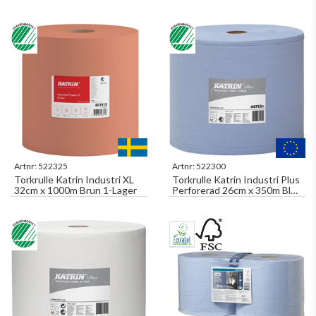
255m Dekor 2-Lager
Perforerad 32cm x 148,2m
W1,W2,W3
Grå W1,W2,W3
Artnr:
522325
Artnr:
522300
Torkrulle Katrin Industri XL
Torkrulle Katrin Industri Plus
32cm x 1000m Brun 1-Lager
Perforerad 26cm x 350m Blå
2-Lager 2rl/fp