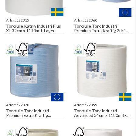
Artnr:
522315
Artnr:
522360
Torkrulle Katrin Industri Plus
Torkrulle Tork Industri
XL 32cm x 1110m 1-Lager
Premium Extra Kraftig 2rl/fp
Perf. 23,5cm x 119m Blå
Dekor 3-Lager W1
Artnr:
522370
Artnr:
522355
Torkrulle Tork Industri
Torkrulle Tork Industri
Premium Extra Kraftig
Advanced 34cm x 1180m 1-
Perforerad 36,9cm x 255m
Lager W1
Blå Dekor 3-Lag