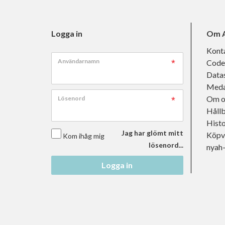
Logga in
Om A
Kont
Användarnamn
Code
Data
Meda
Om o
Lösenord
Håll
Histo
Jag har glömt mitt
Köpvi
Kom ihåg mig
lösenord...
nyah
Logga in