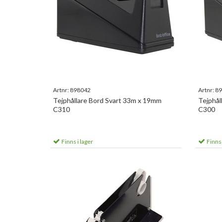
Artnr:
898042
Artnr:
89
Tejphållare Bord Svart 33m x 19mm
Tejphål
C310
C300
Finns i lager
Finns 