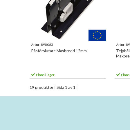
Artnr:
898063
Artnr:
89
Påsförslutare Maxbredd 12mm
Tejphål
Maxbre
Finns i lager
Finns 
19 produkter
| Sida 1 av 1 |