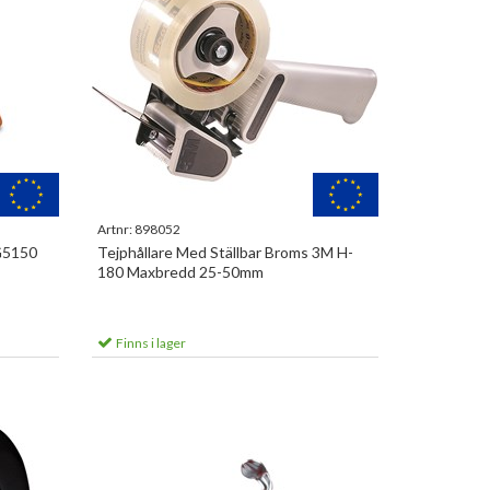
Artnr:
898052
TG5150
Tejphållare Med Ställbar Broms 3M H-
180 Maxbredd 25-50mm
Finns i lager