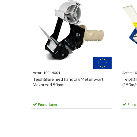
Artnr:
10214001
Artnr:
10
Tejphållare med handtag Metall Svart
Tejphål
Maxbredd 50mm
(150m/ru
Finns i lager
Finns 