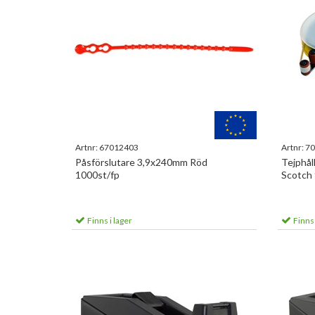
Artnr:
67012403
Artnr:
70
Påsförslutare 3,9x240mm Röd
Tejphål
1000st/fp
Scotch
Finns i lager
Finns 