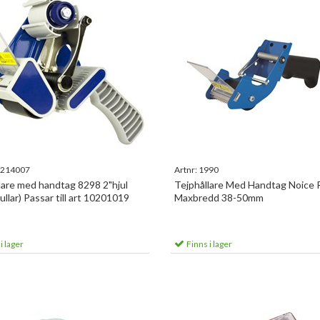
214007
Artnr:
1990
lare med handtag 8298 2"hjul
Tejphållare Med Handtag Noice
llar) Passar till art 10201019
Maxbredd 38-50mm
i lager
Finns i lager