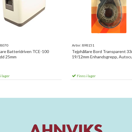
8070
Artnr:
898151
lare Batteridriven TCE-100
Tejphållare Bord Transparent 33
dd 25mm
19/12mm Enhandsgrepp, Autoc
i lager
Finns i lager