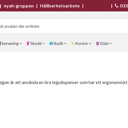
|
nyah-gruppen
|
Hållbarhetsarbete
|
|
033
Servering
Skydd
Butik
Kontor
Städ
tejper är att använda en bra tejpdispenser som har ett ergonomisk