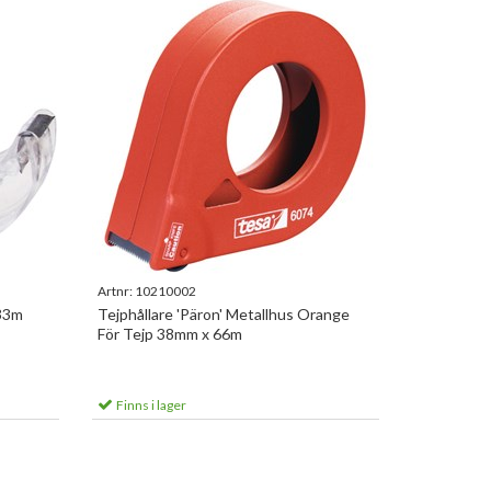
Artnr:
10210002
 33m
Tejphållare 'Päron' Metallhus Orange
För Tejp 38mm x 66m
Finns i lager