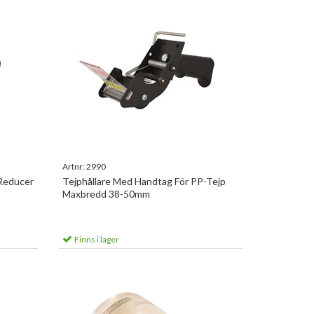
Artnr:
2990
 Reducer
Tejphållare Med Handtag För PP-Tejp
Maxbredd 38-50mm
Finns i lager