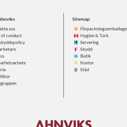
hnviks
Sitemap
akta oss
Förpackningsemballage
 of conduct
Hygien & Tork
skyddspolicy
Servering
rbetare
Skydd
ss
Butik
barhetsarbete
Kontor
ria
Städ
llkor
-gruppen