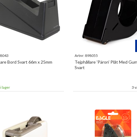
8043
Artnr:
898055
lare Bord Svart 66m x 25mm
Tejphållare 'Päron' Plåt Med Gum
Svart
i lager
3 v