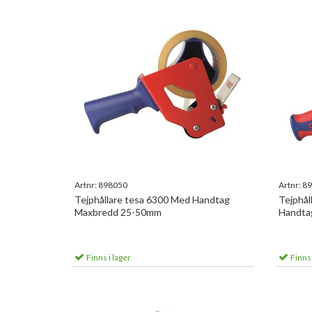
Artnr:
898050
Artnr:
89
Tejphållare tesa 6300 Med Handtag
Tejphål
Maxbredd 25-50mm
Handta
Finns i lager
Finns 