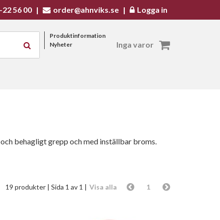
-22 56 00
|
order@ahnviks.se
|
Logga in
Produktinformation
Inga varor
Nyheter
t och behagligt grepp och med inställbar broms.
19 produkter
| Sida 1 av 1 |
Visa alla
1