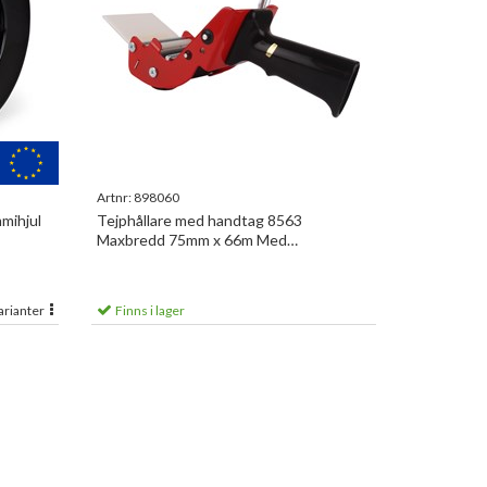
Artnr:
898060
mihjul
Tejphållare med handtag 8563
Maxbredd 75mm x 66m Med
ljuddämpare
arianter
Finns i lager