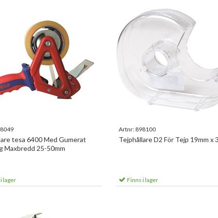
8049
Artnr:
898100
lare tesa 6400 Med Gumerat
Tejphållare D2 För Tejp 19mm x
g Maxbredd 25-50mm
i lager
Finns i lager