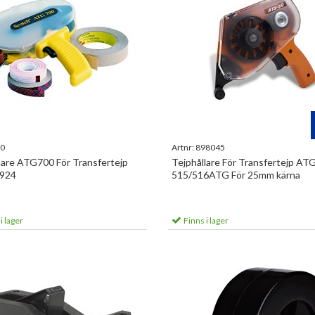
0
Artnr:
898045
lare ATG700 För Transfertejp
Tejphållare För Transfertejp A
 924
515/516ATG För 25mm kärna
i lager
Finns i lager