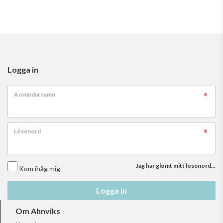
Logga in
Användarnamn
Lösenord
Jag har glömt mitt lösenord...
Kom ihåg mig
Logga in
Om Ahnviks