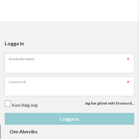
Logga in
Användarnamn
Lösenord
Jag har glömt mitt lösenord...
Kom ihåg mig
Logga in
Om Ahnviks