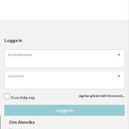
Logga in
Användarnamn
Lösenord
Jag har glömt mitt lösenord...
Kom ihåg mig
Logga in
Om Ahnviks