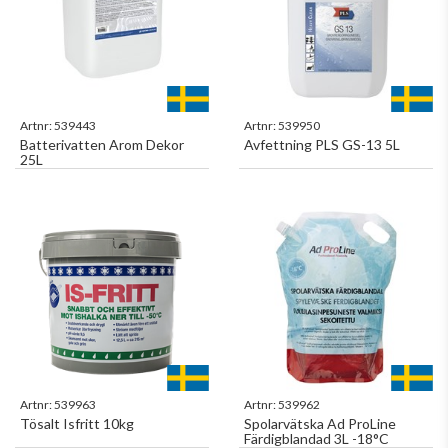
Artnr:
539443
Artnr:
539950
Batterivatten Arom Dekor
Avfettning PLS GS-13 5L
25L
Artnr:
539963
Artnr:
539962
Tösalt Isfritt 10kg
Spolarvätska Ad ProLine
Färdigblandad 3L -18°C