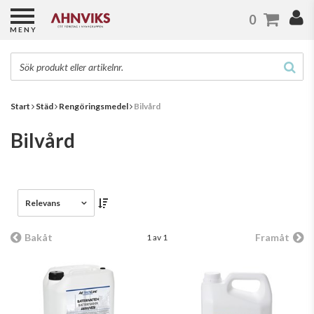
0
MENY
Start
Städ
Rengöringsmedel
Bilvård
Bilvård
Relevans
Bakåt
Framåt
1 av 1