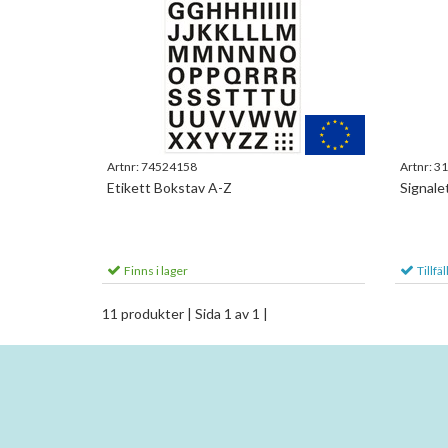
Artnr:
74524158
Artnr:
31
Etikett Bokstav A-Z
Signale
Finns i lager
Tillfäl
11 produkter
| Sida 1 av 1 |