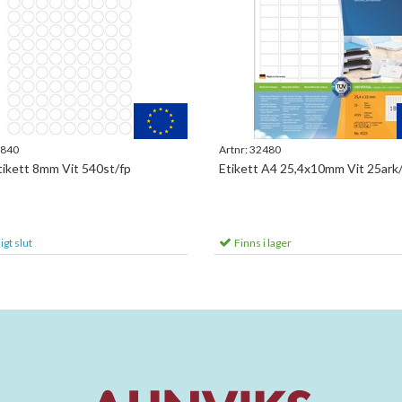
840
Artnr:
32480
tikett 8mm Vit 540st/fp
Etikett A4 25,4x10mm Vit 25ark
ligt slut
Finns i lager