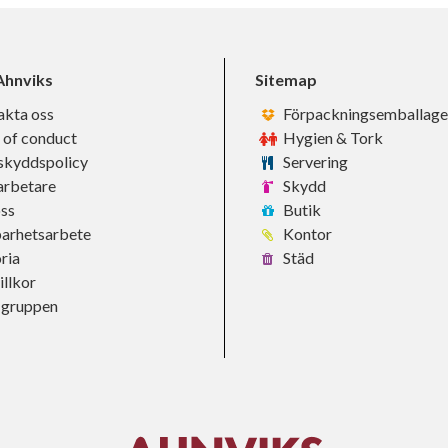
hnviks
Sitemap
akta oss
Förpackningsemballage
 of conduct
Hygien & Tork
skyddspolicy
Servering
rbetare
Skydd
ss
Butik
barhetsarbete
Kontor
ria
Städ
llkor
-gruppen