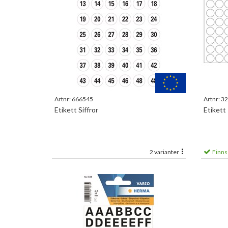
Artnr:
666545
Artnr:
32
Etikett Siffror
Etikett
2 varianter
Finns 