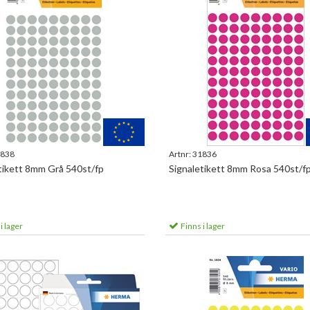
838
Artnr:
31836
tikett 8mm Grå 540st/fp
Signaletikett 8mm Rosa 540st/f
i lager
Finns i lager