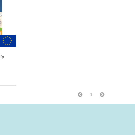
/fp
1