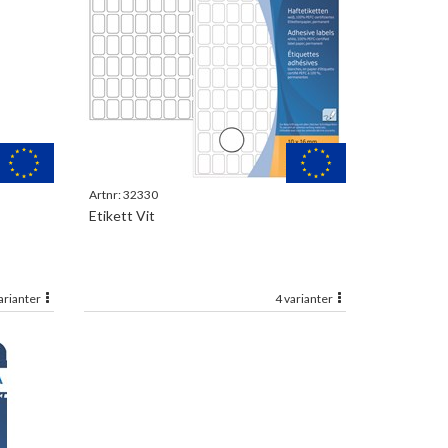
Artnr:
32330
Etikett Vit
arianter
4 varianter