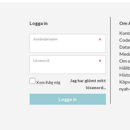
Logga in
Om A
Kont
Användarnamn
Code
Data
Meda
Om o
Lösenord
Håll
Histo
Jag har glömt mitt
Köpvi
Kom ihåg mig
lösenord...
nyah
Logga in