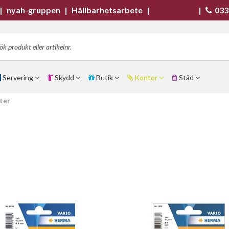
|
nyah-gruppen
|
Hållbarhetsarbete
|
|
033
Servering
Skydd
Butik
Kontor
Städ
ter