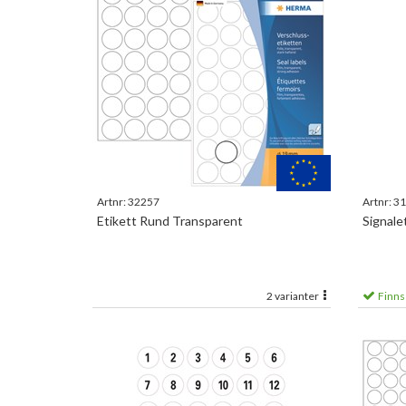
Artnr:
32257
Artnr:
31
Etikett Rund Transparent
Signale
2 varianter
Finns 