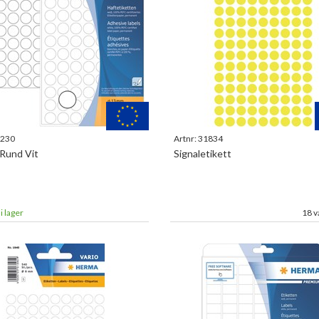
230
Artnr:
31834
 Rund Vit
Signaletikett
i lager
18 v