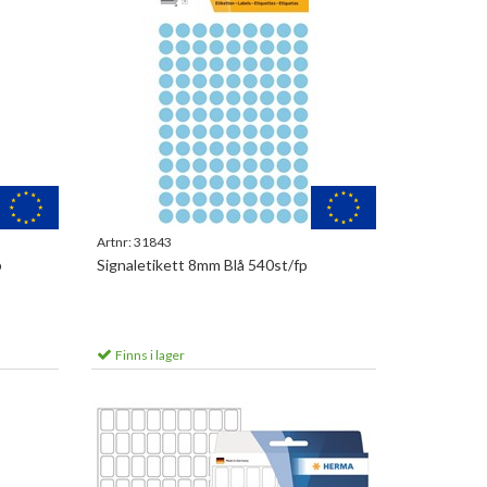
Artnr:
31843
p
Signaletikett 8mm Blå 540st/fp
Finns i lager