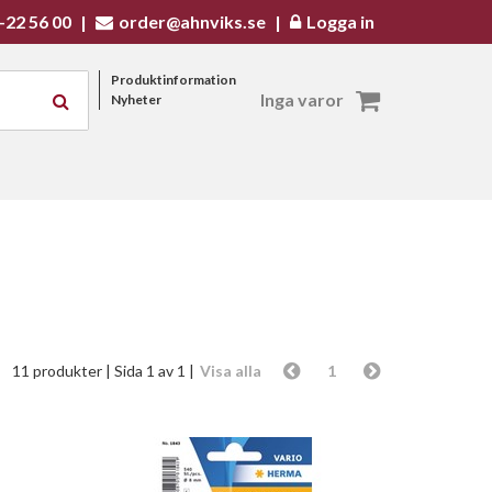
-22 56 00
|
order@ahnviks.se
|
Logga in
Produktinformation
Inga varor
Nyheter
11 produkter
| Sida 1 av 1 |
Visa alla
1