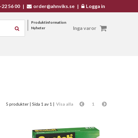
-22 56 00
|
order@ahnviks.se
|
Logga in
Produktinformation
Inga varor
Nyheter
5 produkter
| Sida 1 av 1 |
Visa alla
1