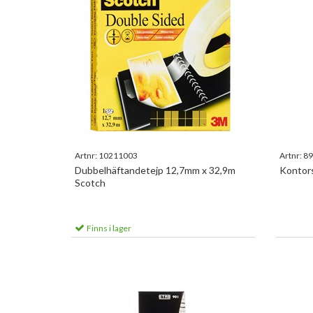
Artnr:
10211003
Artnr:
89
Dubbelhäftandetejp 12,7mm x 32,9m
Kontor
Scotch
Finns i lager