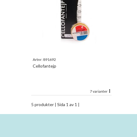
Artnr:
891692
Cellofantejp
7 varianter
5 produkter
| Sida 1 av 1 |