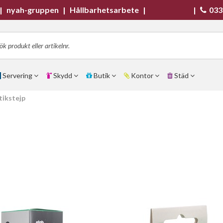
|
nyah-gruppen
|
Hållbarhetsarbete
|
|
033
Servering
Skydd
Butik
Kontor
Städ
tikstejp