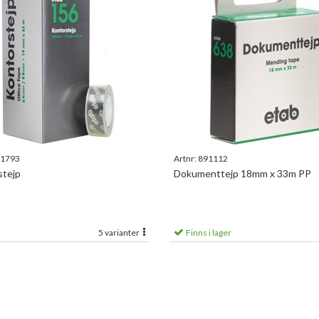
1793
Artnr:
891112
stejp
Dokumenttejp 18mm x 33m PP
5 varianter
Finns i lager