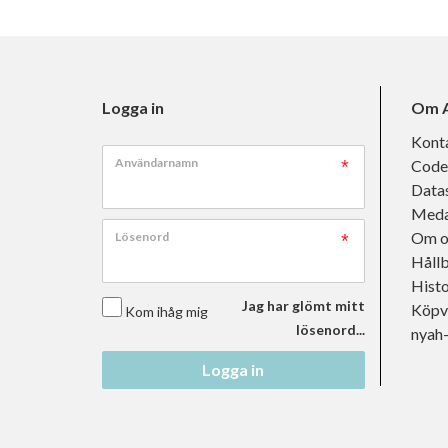
Logga in
Om A
Kont
Användarnamn
Code
Data
Meda
Om o
Lösenord
Håll
Histo
Jag har glömt mitt
Köpvi
Kom ihåg mig
lösenord...
nyah
Logga in