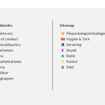
hnviks
Sitemap
akta oss
Förpackningsemballage
 of conduct
Hygien & Tork
skyddspolicy
Servering
rbetare
Skydd
ss
Butik
barhetsarbete
Kontor
ria
Städ
llkor
-gruppen