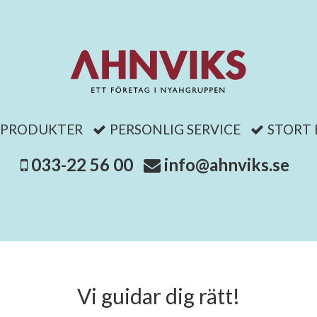
 PRODUKTER
PERSONLIG SERVICE
STORT
033-22 56 00
info@ahnviks.se
Vi guidar dig rätt!