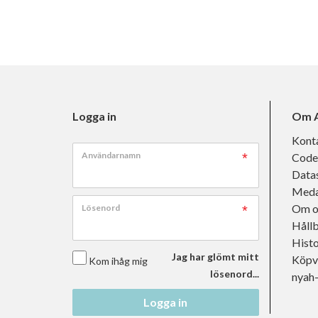
Logga in
Om A
Kont
Användarnamn
Code
Data
Meda
Om o
Lösenord
Håll
Histo
Jag har glömt mitt
Köpvi
Kom ihåg mig
lösenord...
nyah
Logga in