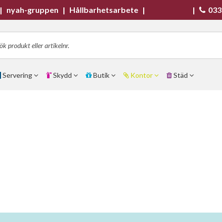
|
nyah-gruppen
|
Hållbarhetsarbete
|
|
033
Servering
Skydd
Butik
Kontor
Städ