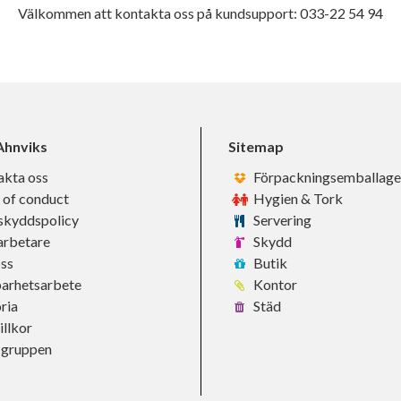
Välkommen att kontakta oss på kundsupport: 033-22 54 94
hnviks
Sitemap
akta oss
Förpackningsemballage
 of conduct
Hygien & Tork
skyddspolicy
Servering
rbetare
Skydd
ss
Butik
barhetsarbete
Kontor
ria
Städ
llkor
-gruppen