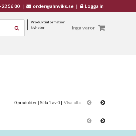
-22 56 00
|
order@ahnviks.se
|
Logga in
Produktinformation
Inga varor
Nyheter
0 produkter
| Sida 1 av 0 |
Visa alla